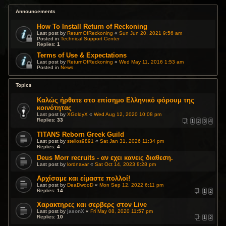
Announcements
How To Install Return of Reckoning
Last post by
ReturnOfReckoning
«
Sun Jun 20, 2021 9:56 am
Posted in
Technical Support Center
Replies:
1
Terms of Use & Expectations
Last post by
ReturnOfReckoning
«
Wed May 11, 2016 1:53 am
Posted in
News
Topics
Καλώς ήρθατε στο επίσημο Ελληνικό φόρουμ της
κοινότητας
Last post by
XGoldyX
«
Wed Aug 12, 2020 10:08 pm
Replies:
33
1
2
3
4
TITANS Reborn Greek Guild
Last post by
stelios9891
«
Sat Jan 31, 2026 11:34 pm
Replies:
4
Deus Morr recruits - αν εχει κανεις διαθεση.
Last post by
lordnavar
«
Sat Oct 14, 2023 8:28 pm
Αρχίσαμε και είμαστε πολλοί!
Last post by
DeaDwooD
«
Mon Sep 12, 2022 6:11 pm
Replies:
14
1
2
Χαρακτηρες και σερβερς στον Live
Last post by
jasonX
«
Fri May 08, 2020 11:57 pm
Replies:
10
1
2