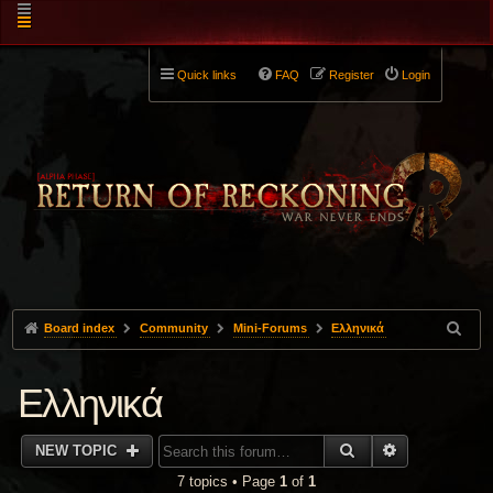
Quick links
FAQ
Register
Login
Board index
Community
Mini-Forums
Ελληνικά
Ελληνικά
SEARCH
ADVANCED 
NEW TOPIC
7 topics • Page
1
of
1