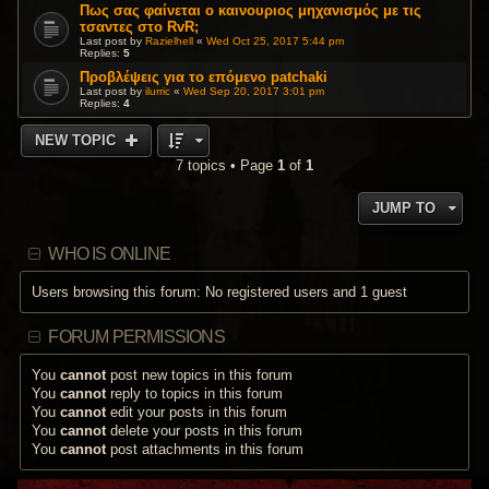
Πως σας φαίνεται ο καινουριος μηχανισμός με τις
τσαντες στο RvR;
Last post by
Razielhell
«
Wed Oct 25, 2017 5:44 pm
Replies:
5
Προβλέψεις για το επόμενο patchaki
Last post by
ilurric
«
Wed Sep 20, 2017 3:01 pm
Replies:
4
NEW TOPIC
7 topics • Page
1
of
1
JUMP TO
WHO IS ONLINE
Users browsing this forum: No registered users and 1 guest
FORUM PERMISSIONS
You
cannot
post new topics in this forum
You
cannot
reply to topics in this forum
You
cannot
edit your posts in this forum
You
cannot
delete your posts in this forum
You
cannot
post attachments in this forum