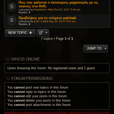
Πως σας φαίνεται ο καινουριος μηχανισμός με τις
τσαντες στο RvR;
Last post by
Razielhell
«
Wed Oct 25, 2017 5:44 pm
Replies:
5
Προβλέψεις για το επόμενο patchaki
Last post by
ilurric
«
Wed Sep 20, 2017 3:01 pm
Replies:
4
NEW TOPIC
7 topics • Page
1
of
1
JUMP TO
WHO IS ONLINE
Users browsing this forum: No registered users and 1 guest
FORUM PERMISSIONS
You
cannot
post new topics in this forum
You
cannot
reply to topics in this forum
You
cannot
edit your posts in this forum
You
cannot
delete your posts in this forum
You
cannot
post attachments in this forum