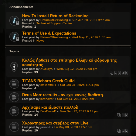
Announcements
How To Install Return of Reckoning
Last post by
ReturnOfReckoning
«
Sun Jun 20, 2021 9:56 am
Posted in
Technical Support Center
Replies:
1
Terms of Use & Expectations
Last post by
ReturnOfReckoning
«
Wed May 11, 2016 1:53 am
Posted in
News
Topics
Καλώς ήρθατε στο επίσημο Ελληνικό φόρουμ της
κοινότητας
Last post by
XGoldyX
«
Wed Aug 12, 2020 10:08 pm
Replies:
33
1
2
3
4
TITANS Reborn Greek Guild
Last post by
stelios9891
«
Sat Jan 31, 2026 11:34 pm
Replies:
4
Deus Morr recruits - αν εχει κανεις διαθεση.
Last post by
lordnavar
«
Sat Oct 14, 2023 8:28 pm
Αρχίσαμε και είμαστε πολλοί!
Last post by
DeaDwooD
«
Mon Sep 12, 2022 6:11 pm
Replies:
14
1
2
Χαρακτηρες και σερβερς στον Live
Last post by
jasonX
«
Fri May 08, 2020 11:57 pm
Replies:
10
1
2