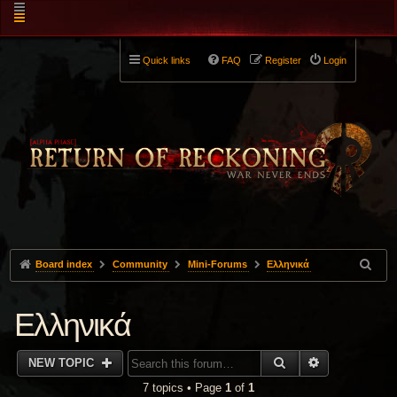
Quick links
FAQ
Register
Login
Board index
Community
Mini-Forums
Ελληνικά
Ελληνικά
SEARCH
ADVANCED 
NEW TOPIC
7 topics • Page
1
of
1