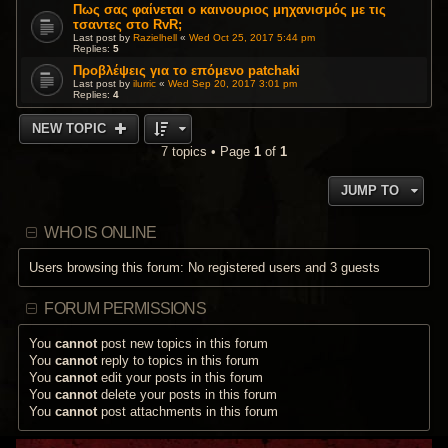
Πως σας φαίνεται ο καινουριος μηχανισμός με τις
τσαντες στο RvR;
Last post by
Razielhell
«
Wed Oct 25, 2017 5:44 pm
Replies:
5
Προβλέψεις για το επόμενο patchaki
Last post by
ilurric
«
Wed Sep 20, 2017 3:01 pm
Replies:
4
NEW TOPIC
7 topics • Page
1
of
1
JUMP TO
WHO IS ONLINE
Users browsing this forum: No registered users and 3 guests
FORUM PERMISSIONS
You
cannot
post new topics in this forum
You
cannot
reply to topics in this forum
You
cannot
edit your posts in this forum
You
cannot
delete your posts in this forum
You
cannot
post attachments in this forum