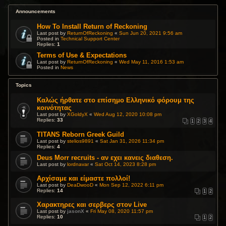
Announcements
How To Install Return of Reckoning
Last post by
ReturnOfReckoning
«
Sun Jun 20, 2021 9:56 am
Posted in
Technical Support Center
Replies:
1
Terms of Use & Expectations
Last post by
ReturnOfReckoning
«
Wed May 11, 2016 1:53 am
Posted in
News
Topics
Καλώς ήρθατε στο επίσημο Ελληνικό φόρουμ της
κοινότητας
Last post by
XGoldyX
«
Wed Aug 12, 2020 10:08 pm
Replies:
33
1
2
3
4
TITANS Reborn Greek Guild
Last post by
stelios9891
«
Sat Jan 31, 2026 11:34 pm
Replies:
4
Deus Morr recruits - αν εχει κανεις διαθεση.
Last post by
lordnavar
«
Sat Oct 14, 2023 8:28 pm
Αρχίσαμε και είμαστε πολλοί!
Last post by
DeaDwooD
«
Mon Sep 12, 2022 6:11 pm
Replies:
14
1
2
Χαρακτηρες και σερβερς στον Live
Last post by
jasonX
«
Fri May 08, 2020 11:57 pm
Replies:
10
1
2