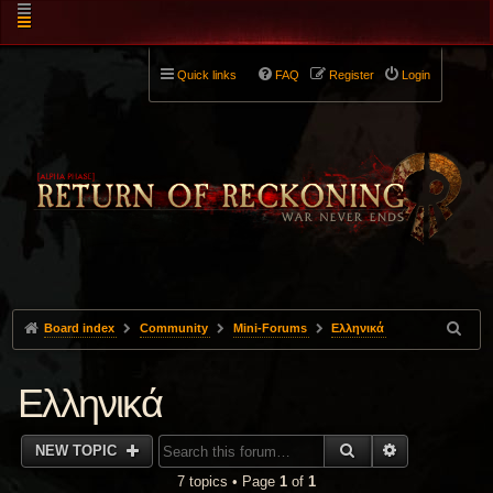
Quick links
FAQ
Register
Login
Board index
Community
Mini-Forums
Ελληνικά
Ελληνικά
SEARCH
ADVANCED 
NEW TOPIC
7 topics • Page
1
of
1