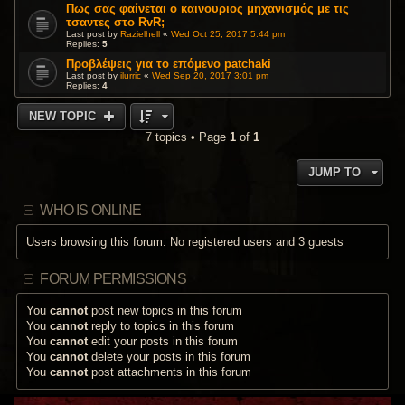
Πως σας φαίνεται ο καινουριος μηχανισμός με τις
τσαντες στο RvR;
Last post by
Razielhell
«
Wed Oct 25, 2017 5:44 pm
Replies:
5
Προβλέψεις για το επόμενο patchaki
Last post by
ilurric
«
Wed Sep 20, 2017 3:01 pm
Replies:
4
NEW TOPIC
7 topics • Page
1
of
1
JUMP TO
WHO IS ONLINE
Users browsing this forum: No registered users and 3 guests
FORUM PERMISSIONS
You
cannot
post new topics in this forum
You
cannot
reply to topics in this forum
You
cannot
edit your posts in this forum
You
cannot
delete your posts in this forum
You
cannot
post attachments in this forum