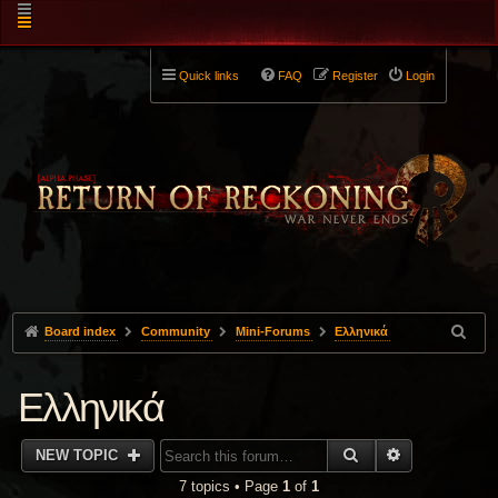
Quick links
FAQ
Register
Login
Board index
Community
Mini-Forums
Ελληνικά
Ελληνικά
SEARCH
ADVANCED 
NEW TOPIC
7 topics • Page
1
of
1