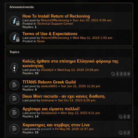
Announcements
How To Install Return of Reckoning
Last post by
ReturnOfReckoning
«
Sun Jun 20, 2021 9:56 am
Posted in
Technical Support Center
Replies:
1
Terms of Use & Expectations
Last post by
ReturnOfReckoning
«
Wed May 11, 2016 1:53 am
Posted in
News
Topics
Καλώς ήρθατε στο επίσημο Ελληνικό φόρουμ της
κοινότητας
Last post by
XGoldyX
«
Wed Aug 12, 2020 10:08 pm
Replies:
33
1
2
3
4
TITANS Reborn Greek Guild
Last post by
stelios9891
«
Sat Jan 31, 2026 11:34 pm
Replies:
4
Deus Morr recruits - αν εχει κανεις διαθεση.
Last post by
lordnavar
«
Sat Oct 14, 2023 8:28 pm
Αρχίσαμε και είμαστε πολλοί!
Last post by
DeaDwooD
«
Mon Sep 12, 2022 6:11 pm
Replies:
14
1
2
Χαρακτηρες και σερβερς στον Live
Last post by
jasonX
«
Fri May 08, 2020 11:57 pm
Replies:
10
1
2